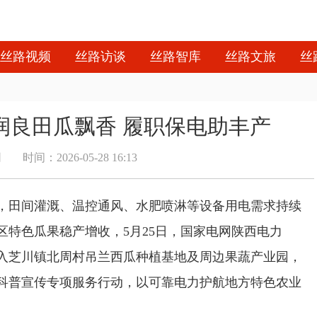
丝路视频
丝路访谈
丝路智库
丝路文旅
丝
润良田瓜飘香 履职保电助丰产
网
时间：2026-05-28 16:13
，田间灌溉、温控通风、水肥喷淋等设备用电需求持续
特色瓜果稳产增收，5月25日，国家电网陕西电力
入芝川镇北周村吊兰西瓜种植基地及周边果蔬产业园，
科普宣传专项服务行动，以可靠电力护航地方特色农业