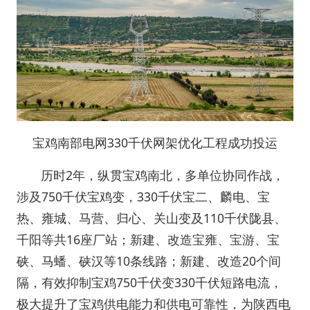
宝鸡南部电网330千伏网架优化工程成功投运
历时2年，纵贯宝鸡南北，多单位协同作战，
涉及750千伏宝鸡变，330千伏宝二、麟电、宝
热、雍城、马营、归心、关山变及110千伏陇县、
千阳等共16座厂站；新建、改造宝雍、宝游、宝
硖、马蟠、硖汉等10条线路；新建、改造20个间
隔，有效抑制宝鸡750千伏变330千伏短路电流，
极大提升了宝鸡供电能力和供电可靠性，为陕西电