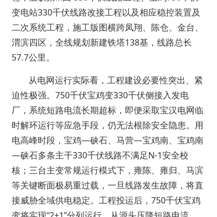
变电站330千伏线路改接工程以及相应稳控装置及
二次系统工程，施工版图横跨凤翔、陈仓、金台、
渭滨四区，全线规划新建铁塔138基，线路总长
57.7公里。
从电网运行实际看，工程建设必要性突出、紧
迫性极强。750千伏宝鸡变330千伏侧接入发电
厂，系统短路电流长期超标，即便采取宝汉电网临
时解环运行等应急手段，仍无法根除安全隐患。用
电高峰时段，宝鸡—硖石、马营—宝鸡南、宝鸡南
—硖石多条主干330千伏线路不满足N-1安全校
核；三台主变常规运行模式下，雍陈、雍归、马滨
等关键断面极易重过载，一旦线路发生故障，将直
接威胁全域供电稳定。工程投运后，750千伏宝鸡
变将实现“2+1”分列运行，从源头压降短路电流，