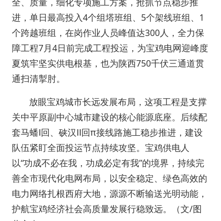
全、质量，细化专项施工方案，抢抓节点稳步推
进，单日最高投入4个组塔班组、5个架线班组、1
个跨越班组，在岗作业人员峰值达300人，全力保
障工程7月4日前完成工程投运，为宝鸡电网迎峰度
夏筑牢坚实供电根基，也为陕西750千伏三通道贯
通扫清掣肘。
放眼宝鸡城市长远发展布局，这项工程是支撑
关中平原副中心城市建设的核心能源底座。后续配
套马蟠Ⅰ回、硖汉Ⅱ回π接线路施工稳步推进，建设
队伍紧盯全面投运节点持续攻坚。宝鸡供电人
以“功成不必在我，功成必定有我”的境界，持续完
善全市现代化电网布局，以安全稳定、绿色高效的
电力网络扎根西府大地，源源不断输送光明动能，
护航宝鸡经济社会高质量发展行稳致远。（文/图