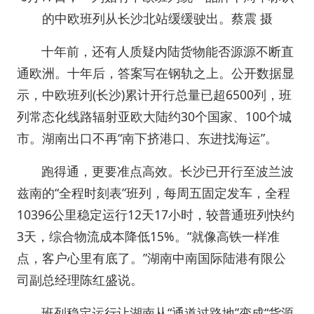
的中欧班列从长沙北站缓缓驶出。蔡震 摄
十年前，还有人质疑内陆货物能否源源不断直
通欧洲。十年后，答案写在钢轨之上。公开数据显
示，中欧班列(长沙)累计开行总量已超6500列，班
列常态化线路辐射亚欧大陆约30个国家、100个城
市。湖南出口不再“南下挤港口、东进找海运”。
跑得通，更要准点高效。长沙已开行至波兰波
兹南的“全程时刻表”班列，每周五固定发车，全程
10396公里稳定运行12天17小时，较普通班列快约
3天，综合物流成本降低15%。“就像高铁一样准
点，客户心里有底了。”湖南中南国际陆港有限公
司副总经理陈红盛说。
班列稳定运行让湖南从“通道过路地”变成“货源